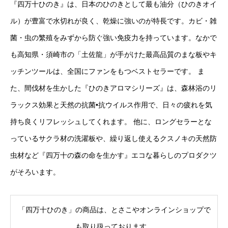
『四万十ひのき』は、日本のひのきとして最も油分（ひのきオイ
ル）が豊富で水切れが良く、乾燥に強いのが特長です。カビ・雑
菌・虫の繁殖をみずから防ぐ強い免疫力を持っています。なかで
も高知県・須崎市の「土佐龍」が手がけた最高品質のまな板やキ
ッチンツールは、全国にファンをもつベストセラーです。 ま
た、間伐材を生かした『ひのきアロマシリーズ』は、森林浴のリ
ラックス効果と天然の抗菌•抗ウイルス作用で、日々の疲れを気
持ち良くリフレッシュしてくれます。 他に、ロングセラーとな
っているサクラ材の洗濯板や、繰り返し使えるクスノキの天然防
虫材など『四万十の森の命を生かす』エコな暮らしのプロダクツ
がそろいます。
「四万十ひのき」の商品は、とさこやオンラインショップで
も取り扱っております。